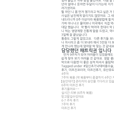
엄마 붙잡고 하루 종일 울었어요. 다음 날
년아 얼마나 둔하면 두달이 디가는데 지가 
려가셨어요.
뭘 하던 니 몸 먼저 챙기라고 먹고 싶은 
사실은 남친에게 알리지도 않았어요. 그 새
내드리니까 8주 이상이라 복용방법에 철저하
가짜 아니냐고 물어보니 미국에서 직접 약
대답 헀습니다. 약 빨리 먹어야 한대서 막
니 먹는 영양제랑 진통제 말씀 드렸고, 약
3일째 잘 끝났습니다.
통증도 그렇게 없었고요. 다른 후기들 보
나 하시라고 좀 더 보내라 해서 5만원 더 
게 만나라 했는데 엄마말 딱 맞는 것 같네요
담당했던 패트릭권 입니다
먼저 9주차가 되어 어려움이 있었음에도
쉽게 찾아 보기 어려울 것 같아요. 정말 
막으로 다음엔 더 좋은 성적 따셔서 올림픽
Tagged under: #임신초기낙태비용수
후기, 미프진코리아, 미프진후기, 유산유
4주차
7주차 복용 (약 복용부터 종결까지 4주간
【승인대기】 관리자의 승인을 기다리고 있습
6주차 미프진 후기
후기올려요~~
실시간 리뷰 (6주차 복용)
믿고맡길수있어요
6-7 주차 후기
7주차 후기
미프진 후기