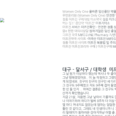
Women Only One
올바른 임신중단 약물
우먼온리원 (Women Only One)
안전한 
주소:경기도 안산시 단원구 풍전로 37-9 (원곡동) 트리
정품 미프진 구매대행 미소약국
정품 미프
먹는 임신 중단약 '미프진'
미프지미소
상호:대한유공압 대표:방창선 사업자번호:134-31-43
미프진
서비스 미프진확인 - 안전한 정품 
전화번호:031-494-4616~7 팩스:031-495-4618 이
맘e 편한 여의사상담
원하지않은 임신 중절
COPYRIGHT(c)2016 dhmarket ALL RIGHTS RE
미프진 약국
MIFEGYNE Pharmacy 
미프진약국 사이트
-미국산 미프진 MIFEGY
정품 미프진 사이트
미프진 복용법 및 주의
미프진 미프진코리아 구매 | 미프진구매
Mi
대구 – 달서구 / 대학생 
그 날 뭔가 이상하다 했는데 역시나 두 줄
그냥 멍해졌었어요.. 이 놈 작정하고 그랬
게 되었네요. 친구의 친구의 친구인 세 다리
그 친구도 9주째였고 저도 9주째 접어 들었
한 년 들 인지 .. 하여간 결론은 그 친
산까지 확인했습니다.
지금 21살, 처음엔 그냥 낳아서 기를까도
나 이야기하려 하다가 벌써 8주차 더 이상
몇 마디 꺼내지도 않았는데 엄마는 덤덤한 
틀린 것 같다고, 그래도 네 인생이니까 니
리 딸래미가 똥마려운 강아지마냥 어쩔 줄 