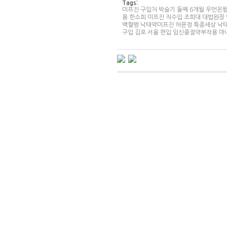
Tags:
미­프진 구입처
박슬기 둘째 6개월
우먼온웹
용
한소희
미­프진 직수입
조희대 대법원장
백혈병
낙태약미프진
허윤정 특종세상
낙태
구입
김포 서울 편입
임신중절약부작용
마