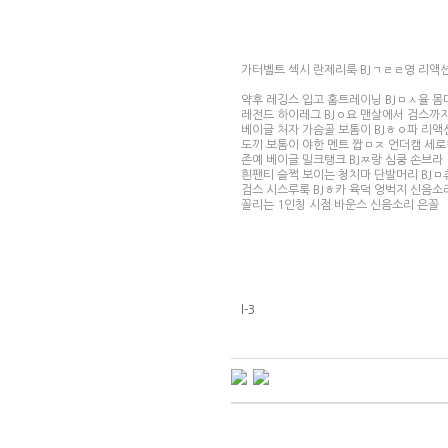
가터벨트 섹시 란제리룩 BJㄱㄹㄹ영 리액
약후 레깅스 입고 홈트레이닝 BJㅁㅅ율 몸
레전드 하이레그 BJㅇ요 맨살에서 검스까
베이글 처자 가슴골 보톰이 BJㅎㅇ파 리액
도끼 보톰이 야한 멘트 짭ㅁㅈ 언더캠 세로
존예 베이글 밀크탱크 BJㅉ랑 심쿵 손브라
흰팬티 슬쩍 보이는 청치마 단발머리 BJㅁ
검스 시스루룩 BJㅎ카 육덕 엉벅지 신음소
꼴리는 1인칭 시점 바운스 신음소리 은꼴
l-3