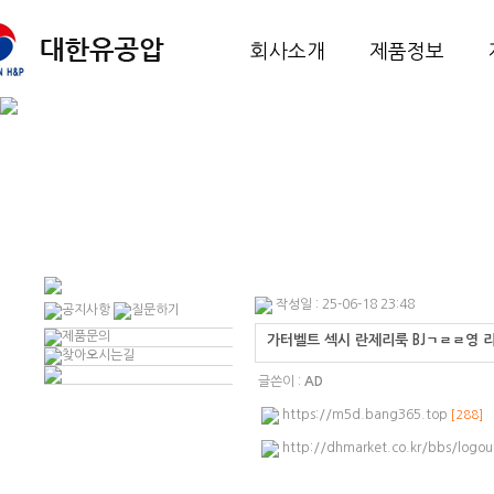
회사소개
제품정보
작성일 : 25-06-18 23:48
가터벨트 섹시 란제리룩 BJㄱㄹㄹ영 
글쓴이 :
AD
https://m5d.bang365.top
[288]
http://dhmarket.co.kr/bbs/log