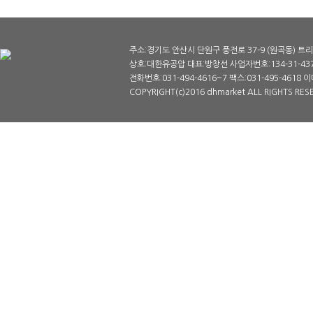
주소:경기도 안산시 단원구 풍전로 37-9 (원곡동) 트리
상호:대한유공압 대표:방창선 사업자번호:134-31-43
전화번호:031-494-4616~7 팩스:031-495-4618 이
COPYRIGHT(c)2016 dhmarket ALL RIGHTS RE