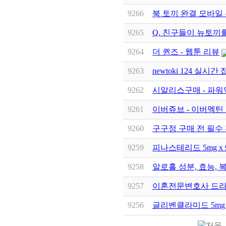
9266
북 토끼 완결 모바일
9265
Q. 친구들이 뉴토끼
9264
더 퀸즈 - 웹툰 리뷰
9263
newtoki 124 실시간 접
9262
시알리스구매 - 파
9261
이버쥬브 - 이버멕틴 1
9260
구구정 구매 전 필수
9259
피나스테리드 5mg x
9258
알로홀 성분, 효능, 
9257
이혼전문변호사 드라
9256
글리벤클라미드 5mg 