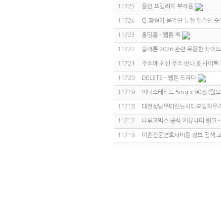
11725
용인 프릴리지 부작용
11724
Q.활원기 웅기단 뉴젠 펄스민 
11723
홀딩룸 - 웹툰 책
11722
블랙툰 2026 관련 유용한 사이트
11721
주소야 최신 주소 안내 & 사이트
11720
DELETE - 웹툰 드라마
11719
피나스테리드 5mg x 90정 (탈
11718
대전성남우미린뉴시티모델하우
11717
나루코믹스 공식 커뮤니티 링크 
11716
이혼전문변호사비용 정보 검색 고