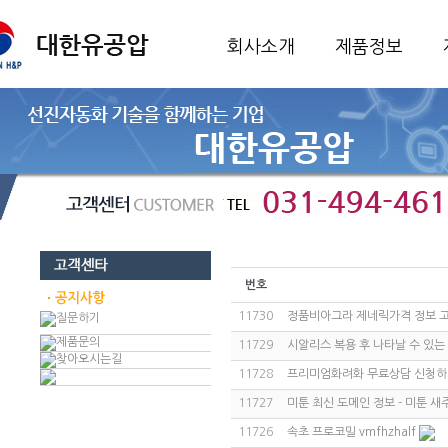
회사소개
제품정보
번호
11730
정품비아그라 제네릭가격 정보 
11729
시알리스 복용 후 나타날 수 있는
11728
프리미엄화려화 무료상담 신청하
11727
미툰 최신 도메인 정보 - 미툰 새주
11726
속초 프로코밀 vmfhzhalf